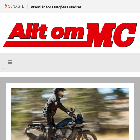
SENASTE
Premiär för Östgöta Dundret
Helsvarta Deadwood – Ny
cruiser från H-D