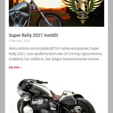
Super Rally 2021 inställt
3 februari, 2021
Årets största motorcykelträff för harley-entusiaster, Super
Rally 2021, som skulle ha körts den 20-24 maj i Igoumenitsa,
Grekland, har ställts in. Det årligen återkommande eventet
Läs mer »