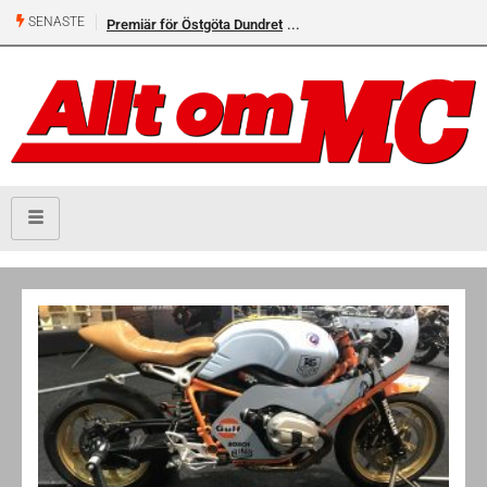
SENASTE
Premiär för Östgöta Dundret