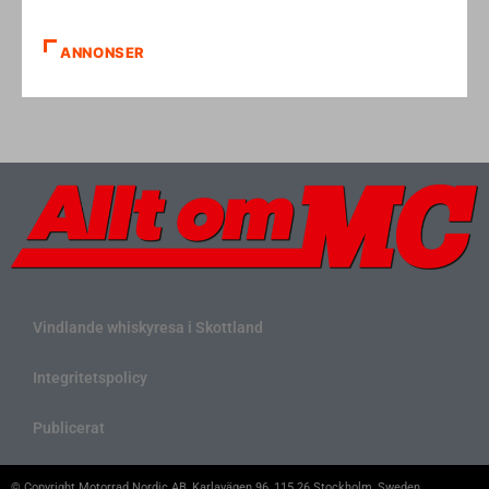
ANNONSER
Vindlande whiskyresa i Skottland
Integritetspolicy
Publicerat
© Copyright Motorrad Nordic AB, Karlavägen 96, 115 26 Stockholm, Sweden