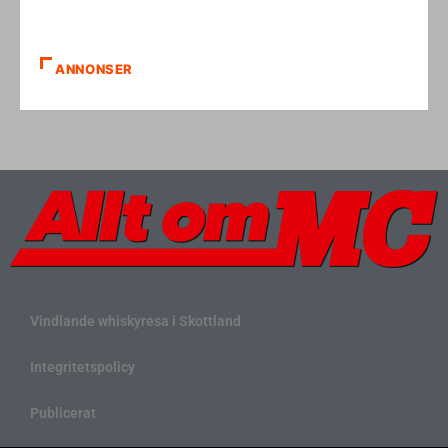
ANNONSER
Vindlande whiskyresa i Skottland
Integritetspolicy
Publicerat