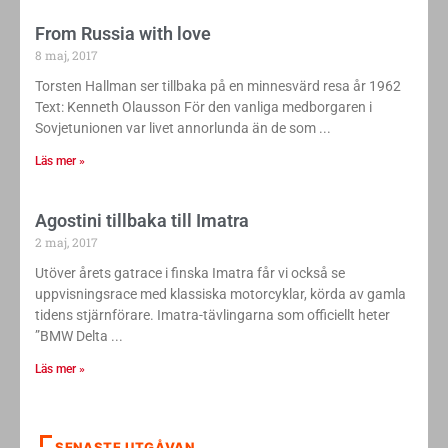
From Russia with love
8 maj, 2017
Torsten Hallman ser tillbaka på en minnesvärd resa år 1962
Text: Kenneth Olausson För den vanliga medborgaren i
Sovjetunionen var livet annorlunda än de som
Läs mer »
Agostini tillbaka till Imatra
2 maj, 2017
Utöver årets gatrace i finska Imatra får vi också se
uppvisningsrace med klassiska motorcyklar, körda av gamla
tidens stjärnförare. Imatra-tävlingarna som officiellt heter
”BMW Delta
Läs mer »
SENASTE UTGÅVAN