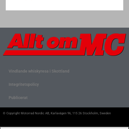
Vindlande whiskyresa i Skottland
Integritetspolicy
Publicerat
© Copyright Motorrad Nordic AB, Karlavägen 96, 115 26 Stockholm, Sweden