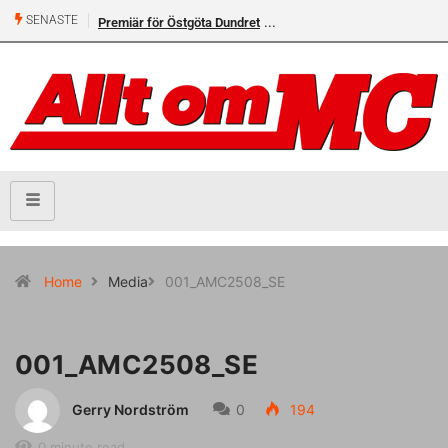
SENASTE
Premiär för Östgöta Dundret
Home
Media
001_AMC2508_SE
001_AMC2508_SE
Gerry Nordström
0
194
0 minute read