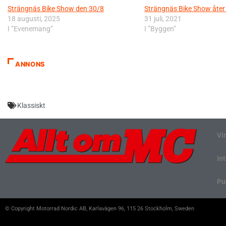
Strängnäs Bike Show den 30/8
Strängnäs Bike Show åter i
18 augusti, 2025
31 juli, 2021
I ”Evenemang”
I ”Byggen”
ANNONS
Klassiskt
Vi
In
Pu
© Copyright Motorrad Nordic AB, Karlavägen 96, 115 26 Stockholm, Sweden