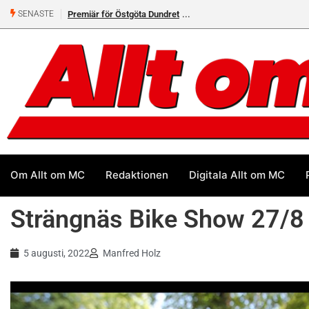
Premiär för Östgöta Dundret
Helsvarta Deadwood – Ny
SENASTE
cruiser från H-D
Om Allt om MC
Redaktionen
Digitala Allt om MC
Strängnäs Bike Show 27/8
5 augusti, 2022
Manfred Holz