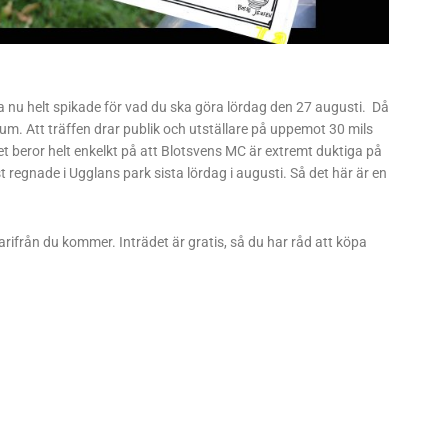
 nu helt spikade för vad du ska göra lördag den 27 augusti. Då
m. Att träffen drar publik och utställare på uppemot 30 mils
et beror helt enkelkt på att Blotsvens MC är extremt duktiga på
st regnade i Ugglans park sista lördag i augusti. Så det här är en
ifrån du kommer. Inträdet är gratis, så du har råd att köpa