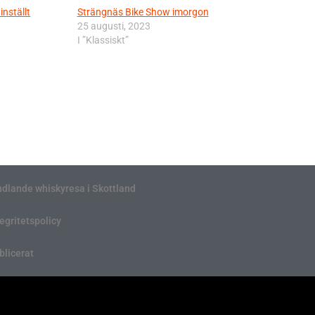
nställt
Strängnäs Bike Show imorgon
25 augusti, 2023
I ”Klassiskt”
ndlande whiskyresa i Skottland
tegritetspolicy
blicerat