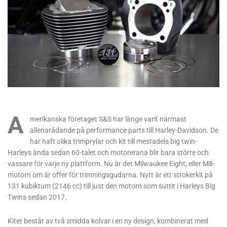
A
merikanska företaget S&S har länge varit närmast
allenarådande på performance parts till Harley-Davidson. De
har haft olika trimprylar och kit till mestadels big twin-
Harleys ända sedan 60-talet och motorerana blir bara större och
vassare för varje ny plattform. Nu är det Milwaukee Eight, eller M8-
motorn om är offer för trimningsgudarna. Nytt är ett strokerkit på
131 kubiktum (2146 cc) till just den motorn som suttit i Harleys Big
Twins sedan 2017.
Kitet består av två smidda kolvar i en ny design, kombinerat med