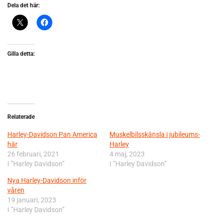
Dela det här:
Gilla detta:
Relaterade
Harley-Davidson Pan America
Muskelbilsskänsla i jubileums-
här
Harley
26 februari, 2021
4 maj, 2023
I ”Harley Davidson”
I ”Harley Davidson”
Nya Harley-Davidson inför
våren
19 januari, 2023
I ”Harley Davidson”