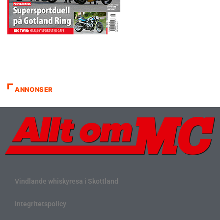
ANNONSER
Vindlande whiskyresa i Skottland
Integritetspolicy