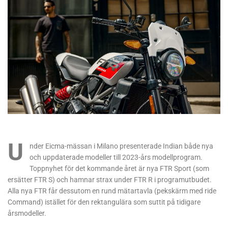
U
nder Eicma-mässan i Milano presenterade Indian både nya
och uppdaterade modeller till 2023-års modellprogram.
Toppnyhet för det kommande året är nya FTR Sport (som
ersätter FTR S) och hamnar strax under FTR R i programutbudet.
Alla nya FTR får dessutom en rund mätartavla (pekskärm med ride
Command) istället för den rektangulära som suttit på tidigare
årsmodeller.