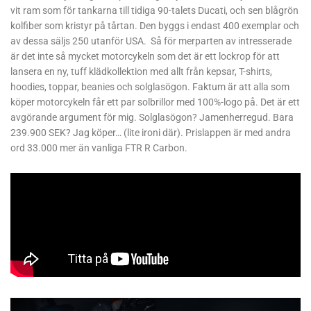
vit ram som för tankarna till tidiga 90-talets Ducati, och sen blågrön
kolfiber som kristyr på tårtan. Den byggs i endast 400 exemplar och
av dessa säljs 250 utanför USA. Så för merparten av intresserade
är det inte så mycket motorcykeln som det är ett lockrop för att
lansera en ny, tuff klädkollektion med allt från kepsar, T-shirts,
hoodies, toppar, beanies och solglasögon. Faktum är att alla som
köper motorcykeln får ett par solbrillor med 100%-logo på. Det är ett
avgörande argument för mig. Solglasögon? Jamenherregud. Bara
239.900 SEK? Jag köper… (lite ironi där). Prislappen är med andra
ord 33.000 mer än vanliga FTR R Carbon.