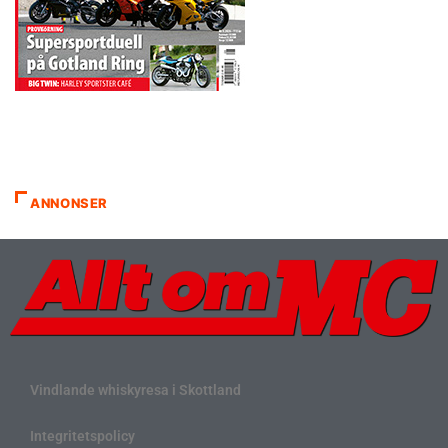
ANNONSER
Vindlande whiskyresa i Skottland
Integritetspolicy