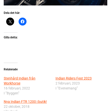
Dela det här:
Gilla detta:
Relaterade
Stenhård Indian från
Indian Riders Fest 2023
Workhorse
2 februari, 2023
16 februari, 2022
I ”Evenemang”
I ”Byggen”
Nya Indian FTR 1200 i butik!
22 oktober, 2018