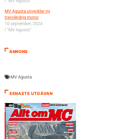
I ”MV Agusta”
MV Agusta utvecklar ny
trecylindrig motor
10 september, 2024
I ”MV Agusta”
ANNONS
MV Agusta
SENASTE UTGÅVAN