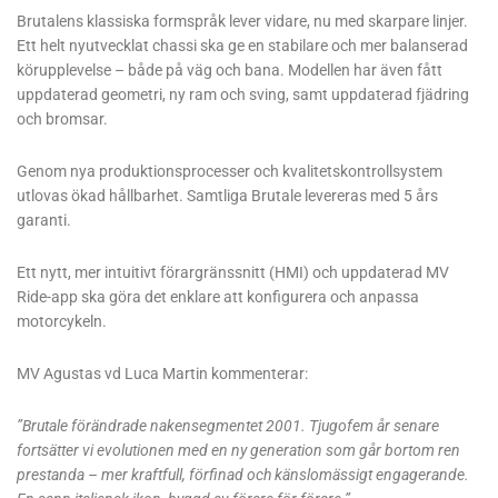
Brutalens klassiska formspråk lever vidare, nu med skarpare linjer.
Ett helt nyutvecklat chassi ska ge en stabilare och mer balanserad
körupplevelse – både på väg och bana. Modellen har även fått
uppdaterad geometri, ny ram och sving, samt uppdaterad fjädring
och bromsar.
Genom nya produktionsprocesser och kvalitetskontrollsystem
utlovas ökad hållbarhet. Samtliga Brutale levereras med 5 års
garanti.
Ett nytt, mer intuitivt förargränssnitt (HMI) och uppdaterad MV
Ride-app ska göra det enklare att konfigurera och anpassa
motorcykeln.
MV Agustas vd Luca Martin kommenterar:
”Brutale förändrade nakensegmentet 2001. Tjugofem år senare
fortsätter vi evolutionen med en ny generation som går bortom ren
prestanda – mer kraftfull, förfinad och känslomässigt engagerande.