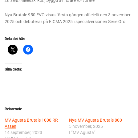
En sann italiensk ikon, byggd av förare för förare.”
Nya Brutale 950 EVO visas första gången officiellt den 3 november
2025 och debuterar på EICMA 2025 i specialversionen Serie Oro.
Dela det här:
Gilla detta:
Relaterade
MV Agusta Brutale 1000 RR
Nya MV Agusta Brutale 800
Assen
5 november, 2025
14 september, 2023
I ”MV Agusta”