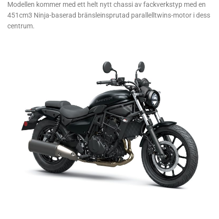
Modellen kommer med ett helt nytt chassi av fackverkstyp med en
451cm3 Ninja-baserad bränsleinsprutad parallelltwins-motor i dess
centrum.