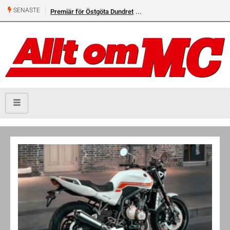
SENASTE
Premiär för Östgöta Dundret