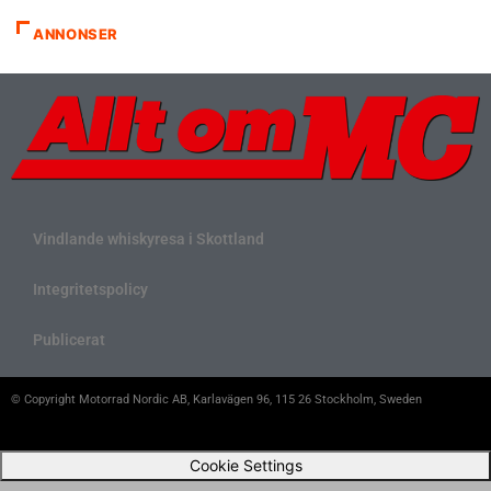
ANNONSER
Vindlande whiskyresa i Skottland
Integritetspolicy
Publicerat
© Copyright Motorrad Nordic AB, Karlavägen 96, 115 26 Stockholm, Sweden
Cookie Settings