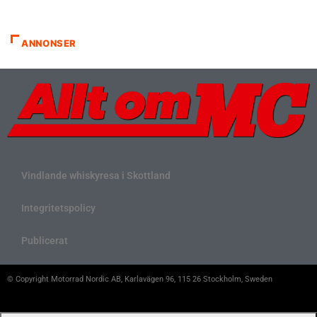
ANNONSER
Vindlande whiskyresa i Skottland
Integritetspolicy
Publicerat
© Copyright Motorrad Nordic AB, Karlavägen 96, 115 26 Stockholm, Sweden