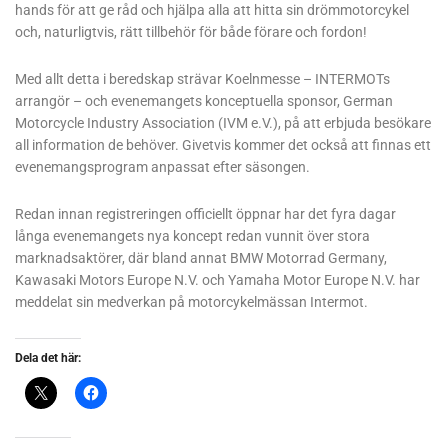
hands för att ge råd och hjälpa alla att hitta sin drömmotorcykel
och, naturligtvis, rätt tillbehör för både förare och fordon!
Med allt detta i beredskap strävar Koelnmesse – INTERMOTs
arrangör – och evenemangets konceptuella sponsor, German
Motorcycle Industry Association (IVM e.V.), på att erbjuda besökare
all information de behöver. Givetvis kommer det också att finnas ett
evenemangsprogram anpassat efter säsongen.
Redan innan registreringen officiellt öppnar har det fyra dagar
långa evenemangets nya koncept redan vunnit över stora
marknadsaktörer, där bland annat BMW Motorrad Germany,
Kawasaki Motors Europe N.V. och Yamaha Motor Europe N.V. har
meddelat sin medverkan på motorcykelmässan Intermot.
Dela det här: