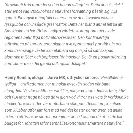
försvunnit från området sedan banan stängdes. Detta är helt stick i
stäv emot vad Stockholms naturvårdsförvaltning påstår sig vilja
uppnå. Biologisk mångfald har ersatts av den invasiva växten
ryssgubbe och insådda gräsmattor. Detta har bland annat lett till att
Stockholm nu har förlorat några värdefulla komponenter av de
regionens befintliga pollinatörs-resurser. Den kontinuerliga
störningen på motorbanor skapar nya öppna markytor där bin och
konkurrensvaga växter kan etablera sig och på så sätt skapas
blomrika miljöer och boplatser för insekter. Det är en positiv störning
som liknar den i det gamla odlingslandskapet.”
Henry Romlin, eldsjäl i Järva MK, uttrycker sin oro:
”Resultaten är
tydliga – artrikedomen har minskat avsevärt sedan vår bana
stängdes. Vi i Järva MK har varit lite pionjärer inom detta arbete, FIM
och FIA tittar noga på oss då vi gjort vad vi tror oss veta är världsunika
studier före och efter vår motorbana stängde. Dessutom, insatsen
som klubbar utför jämfört med vad det kostar kommunen att anlita
externa utförare av störningsregimer är en kostnad de ofta inte har
budget för. Idrotten utför samhällsekonomiskt smartare naturvård!”