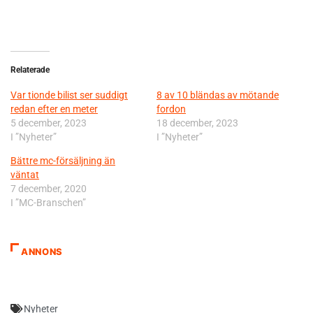
Relaterade
Var tionde bilist ser suddigt
8 av 10 bländas av mötande
redan efter en meter
fordon
5 december, 2023
18 december, 2023
I ”Nyheter”
I ”Nyheter”
Bättre mc-försäljning än
väntat
7 december, 2020
I ”MC-Branschen”
ANNONS
Nyheter