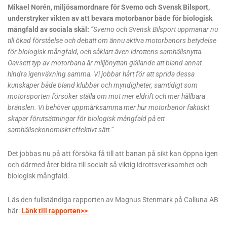
Mikael Norén, miljösamordnare för Svemo och Svensk Bilsport,
understryker vikten av att bevara motorbanor både för biologisk
mångfald av sociala skäl:
”Svemo och Svensk Bilsport uppmanar nu
till ökad förståelse och debatt om ännu aktiva motorbanors betydelse
för biologisk mångfald, och såklart även idrottens samhällsnytta.
Oavsett typ av motorbana är miljönyttan gällande att bland annat
hindra igenväxning samma. Vi jobbar hårt för att sprida dessa
kunskaper både bland klubbar och myndigheter, samtidigt som
motorsporten försöker ställa om mot mer eldrift och mer hållbara
bränslen. Vi behöver uppmärksamma mer hur motorbanor faktiskt
skapar förutsättningar för biologisk mångfald på ett
samhällsekonomiskt effektivt sätt.”
Det jobbas nu på att försöka få till att banan på sikt kan öppna igen
och därmed åter bidra till socialt så viktig idrottsverksamhet och
biologisk mångfald.
Läs den fullständiga rapporten av Magnus Stenmark på Calluna AB
här:
Länk till rapporten>>