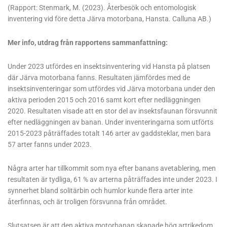
(Rapport: Stenmark, M. (2023). Återbesök och entomologisk
inventering vid före detta Järva motorbana, Hansta. Calluna AB.)
Mer info, utdrag från rapportens sammanfattning:
Under 2023 utfördes en insektsinventering vid Hansta på platsen
där Järva motorbana fanns. Resultaten jämfördes med de
insektsinventeringar som utfördes vid Järva motorbana under den
aktiva perioden 2015 och 2016 samt kort efter nedläggningen
2020. Resultaten visade att en stor del av insektsfaunan försvunnit
efter nedläggningen av banan. Under inventeringarna som utförts
2015-2023 påträffades totalt 146 arter av gaddsteklar, men bara
57 arter fanns under 2023.
Några arter har tillkommit som nya efter banans avetablering, men
resultaten är tydliga, 61 % av arterna påträffades inte under 2023. I
synnerhet bland solitärbin och humlor kunde flera arter inte
återfinnas, och är troligen försvunna från området.
Slutsatsen är att den aktiva motorbanan skapade hög artrikedom