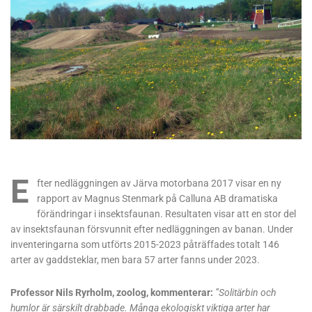
E
fter nedläggningen av Järva motorbana 2017 visar en ny
rapport av Magnus Stenmark på Calluna AB dramatiska
förändringar i insektsfaunan. Resultaten visar att en stor del
av insektsfaunan försvunnit efter nedläggningen av banan. Under
inventeringarna som utförts 2015-2023 påträffades totalt 146
arter av gaddsteklar, men bara 57 arter fanns under 2023.
Professor Nils Ryrholm, zoolog, kommenterar:
”Solitärbin och
humlor är särskilt drabbade. Många ekologiskt viktiga arter har