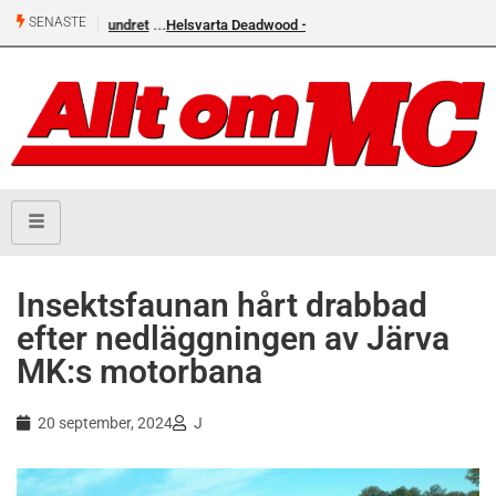
SENASTE
Helsvarta Deadwood – Ny cruiser från H-D
Insektsfaunan hårt drabbad
efter nedläggningen av Järva
MK:s motorbana
20 september, 2024
J