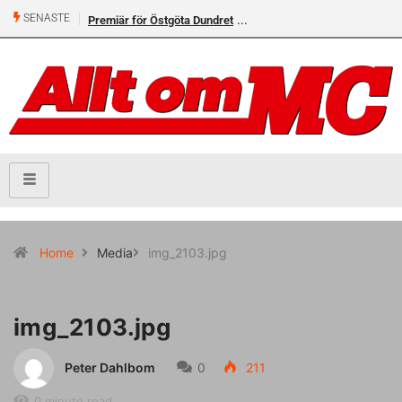
SENASTE
Premiär för Östgöta Dundret
Home
Media
img_2103.jpg
img_2103.jpg
Peter Dahlbom
0
211
0 minute read