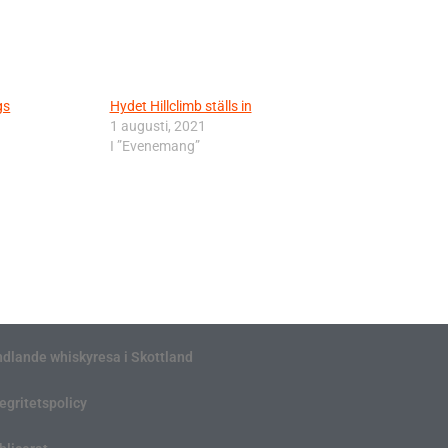
gs
Hydet Hillclimb ställs in
1 augusti, 2021
I ”Evenemang”
ndlande whiskyresa i Skottland
tegritetspolicy