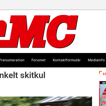
Prenumeration
Forumet
Kontaktformulär
Mediainfo
nkelt skitkul
S