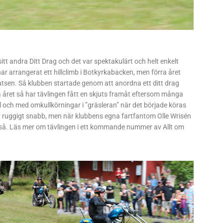
t andra Ditt Drag och det var spektakulärt och helt enkelt
ar arrangerat ett hillclimb i Botkyrkabacken, men förra året
tsen. Så klubben startade genom att anordna ett ditt drag
a året så har tävlingen fått en skjuts framåt eftersom många
ll och med omkullkörningar i ”gräsleran” när det började köras
r ruggigt snabb, men när klubbens egna fartfantom Olle Wrisén
kså. Läs mer om tävlingen i ett kommande nummer av Allt om