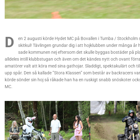
D
en 2 augusti körde Hydet MC på Bovallen i Tumba / Stockholm sit
skitkul! Tävlingen grundar dig i att hojklubben under många år h
sade kommunen nej eftersom det skulle byggas bostäder på pla
alldeles intill klubbstugan och även om det kändes nytt och ovant förr
amatörer valt att köra med sina gathojar. Sladdigt, spektakulärt och ti
upp spår. Den så kallade ”Stora Klassen” som består av backracers va
körde sönder sin hoj så råkade han ha en ruskigt snabb snöskoter oc
MC.