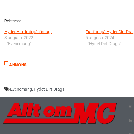
Relaterade
Hydet Hillclimb på lördag!
Full fart på Hydet Dirt Dra
3 augusti, 2022
5 augusti, 2024
I ”Evenemang”
I ”Hydet Dirt Drags”
ANNONS
Evenemang
,
Hydet Dirt Drags
Vi
In