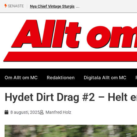
a Chief Vintage Sturgis
Premiär för Östgöta Dundret
SENASTE
Om Allt om MC
Redaktionen
Digitala Allt om MC
Hydet Dirt Drag #2 – Helt e
8 augusti, 2025
Manfred Holz