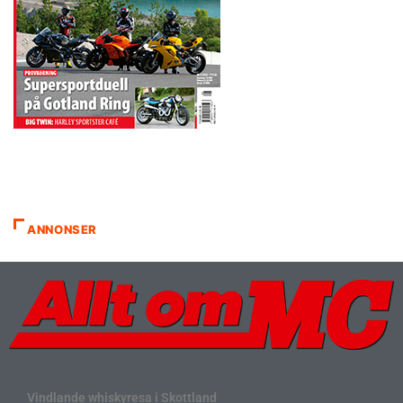
ANNONSER
Vindlande whiskyresa i Skottland