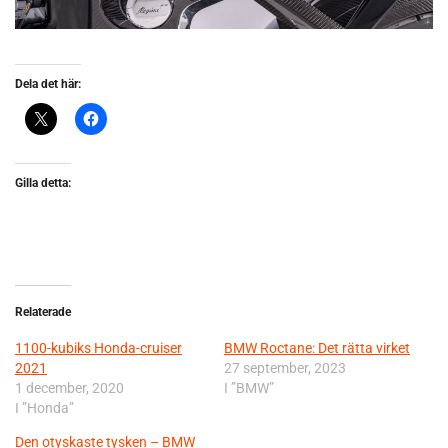
Dela det här:
Gilla detta:
Relaterade
1100-kubiks Honda-cruiser
BMW Roctane: Det rätta virket
2021
27 september, 2023
1 december, 2020
I ”BMW”
I ”Honda”
Den otyskaste tysken – BMW