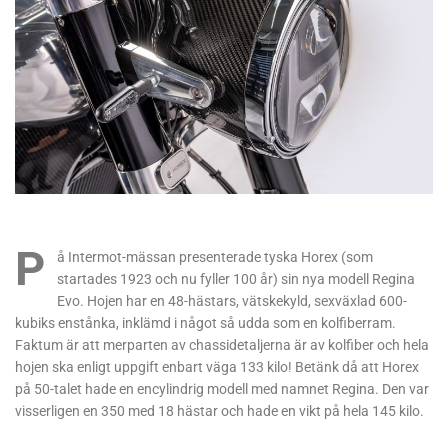
P
å Intermot-mässan presenterade tyska Horex (som
startades 1923 och nu fyller 100 år) sin nya modell Regina
Evo. Hojen har en 48-hästars, vätskekyld, sexväxlad 600-
kubiks enstånka, inklämd i något så udda som en kolfiberram.
Faktum är att merparten av chassidetaljerna är av kolfiber och hela
hojen ska enligt uppgift enbart väga 133 kilo! Betänk då att Horex
på 50-talet hade en encylindrig modell med namnet Regina. Den var
visserligen en 350 med 18 hästar och hade en vikt på hela 145 kilo.