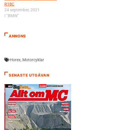
R18C
24 september, 2021
I ”BMW”
ANNONS
Horex
,
Motorcyklar
SENASTE UTGÅVAN