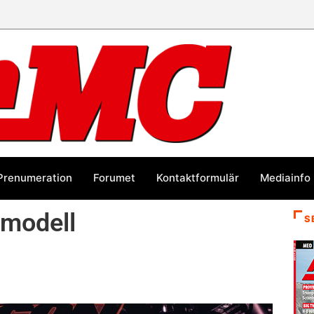
Prenumeration
Forumet
Kontaktformulär
Mediainfo
-modell
S