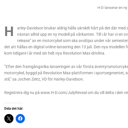
H-D lanserar en ny g
H
arley-Davidson brukar aldrig hålla särskilt hårt på det där med
nästan alltid upp en ny modell på vårkanten. Till i år har vi en
release” av en motorcykel som ska avslöjas under vår semester
det att hållas en digital online-lansering den 13 juli. Den nya modell
kom tidigare i år med sin helt nya Revolution Max-drivlina.
”Efter den framgångsrika lanseringen av vår första äventyrsmotorcykel
motorcykel, byggd på Revolution Max-plattformen i sportsegmentet, s
stil,” sa Jochen Zeitz, VD för Harley-Davidson.
Registrera dig nu på www.H-D.com/JulyReveal om du vill delta i den vir
Dela det här: