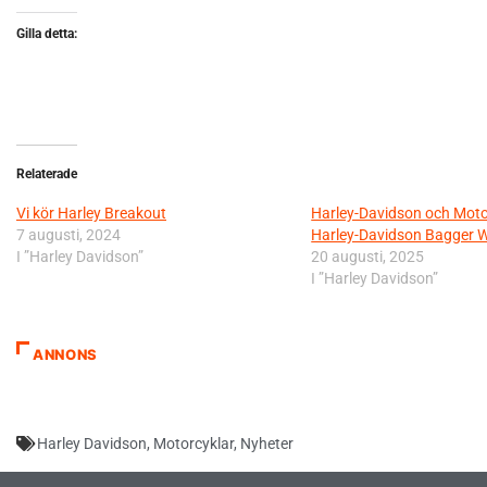
Gilla detta:
Relaterade
Vi kör Harley Breakout
Harley-Davidson och Mot
7 augusti, 2024
Harley-Davidson Bagger 
I ”Harley Davidson”
20 augusti, 2025
I ”Harley Davidson”
ANNONS
Harley Davidson
,
Motorcyklar
,
Nyheter