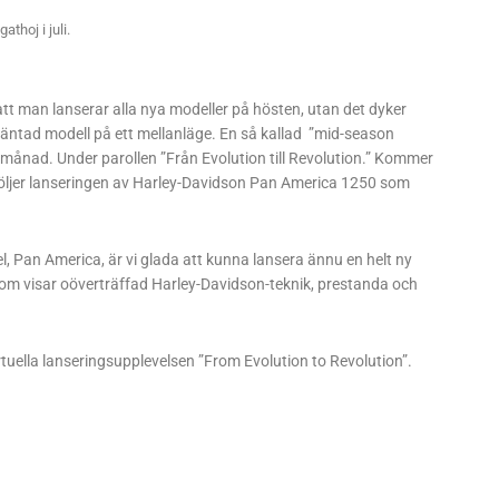
athoj i juli.
 att man lanserar alla nya modeller på hösten, utan det dyker
 oväntad modell på ett mellanläge. En så kallad ”mid-season
månad. Under parollen ”Från Evolution till Revolution.” Kommer
en följer lanseringen av Harley-Davidson Pan America 1250 som
, Pan America, är vi glada att kunna lansera ännu en helt ny
om visar oöverträffad Harley-Davidson-teknik, prestanda och
tuella lanseringsupplevelsen ”From Evolution to Revolution”.