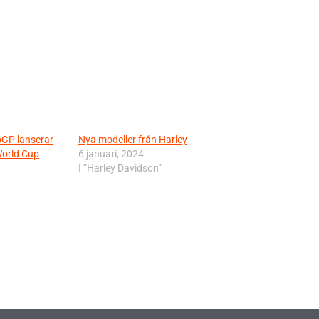
oGP lanserar
Nya modeller från Harley
World Cup
6 januari, 2024
I ”Harley Davidson”