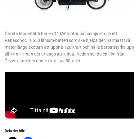
Čezeta Modell 506 har en 11 kW motor på bakhjulet och ett
Panasonoc 18650 lithium-batteri som ska hjälpa den närmast två
meter långa skotern att uppnå 120 km/t och hålla batteristyrka upp
till 14 mil innan det är dags att ladda. Nedan ser du en film från
Čezeta-fabriken under slutet av 50-talet.
Dela det här: