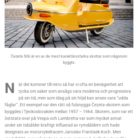
Čezeta 506 är en av de mest karaktärsstarka skotrar som någonsin
byggts.
N
är det kommer till retro så har vi ofta en benägenhet att
tycka om saker som ansågs vara moderna och progressiva
på sin tid, men som idag på sin höjd kan anses vara ”udda
fåglar”. Ett exempel var den rätt så fulsnygga Čezeta-skotern som
byggdes i Tjeckoslovakien mellan 1957 – 1964. Skotern, som var ett
öststats-svar på Vespa och Lambretta var som mycket annat
under sin tidsålder kraftigt influerad av rymdåldern och hade
designats av motorcykelracern Jaroslav Frantisek Koch. Men