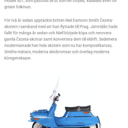
modell 501, som påstods se ut som en torped, kallades även för
grisen folkmun.
För två år sedan upptäckte britten Niel Eamonn Smith Čezeta-
skotern i samband med att han flyttade till Prag. Järnridån hade
fallit för många år sedan och Niell började köpa och renovera
gamla Čezeta-skotrar samt konvertera dem till eldrift. Sedemera
moderniserade han hela skotern som nu har kompositkaross,
Smiths-mätare, moderna skivbromsar och överlag moderna
köregenskaper.