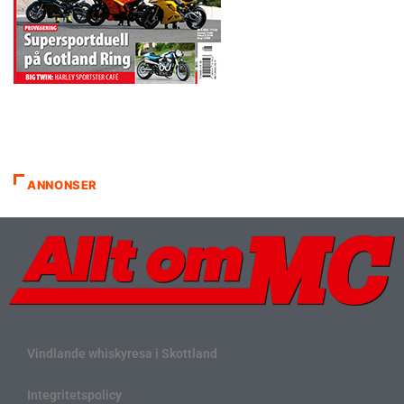
ANNONSER
Vindlande whiskyresa i Skottland
Integritetspolicy