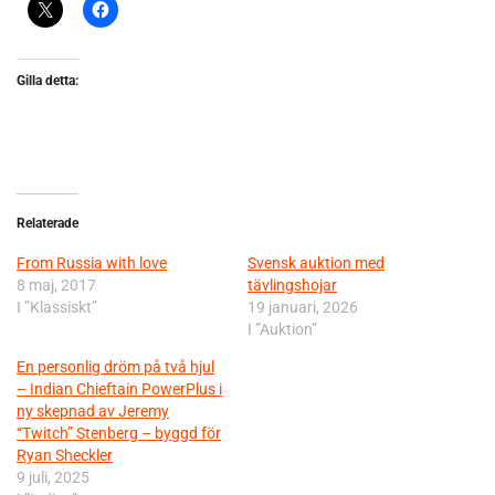
Gilla detta:
Relaterade
From Russia with love
Svensk auktion med
8 maj, 2017
tävlingshojar
I ”Klassiskt”
19 januari, 2026
I ”Auktion”
En personlig dröm på två hjul
– Indian Chieftain PowerPlus i
ny skepnad av Jeremy
“Twitch” Stenberg – byggd för
Ryan Sheckler
9 juli, 2025