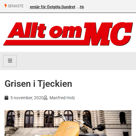
SENASTE
 för Östgöta Dundret
Helsvarta Deadwood – Ny
cruiser från H-D
Grisen i Tjeckien
5 november, 2020
Manfred Holz