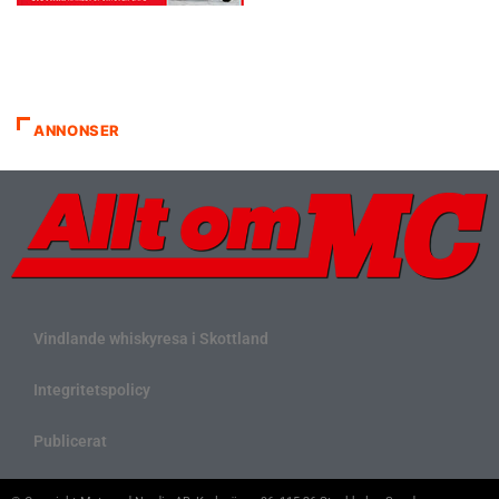
ANNONSER
Vindlande whiskyresa i Skottland
Integritetspolicy
Publicerat