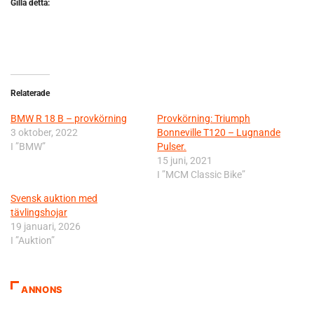
Gilla detta:
Relaterade
BMW R 18 B – provkörning
Provkörning: Triumph
3 oktober, 2022
Bonneville T120 – Lugnande
I ”BMW”
Pulser.
15 juni, 2021
I ”MCM Classic Bike”
Svensk auktion med
tävlingshojar
19 januari, 2026
I ”Auktion”
ANNONS