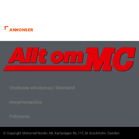
ANNONSER
Vindlande whiskyresa i Skottland
Integritetspolicy
Publicerat
© Copyright Motorrad Nordic AB, Karlavägen 96, 115 26 Stockholm, Sweden