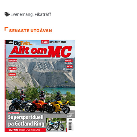
Evenemang
,
Fikaträff
SENASTE UTGÅVAN