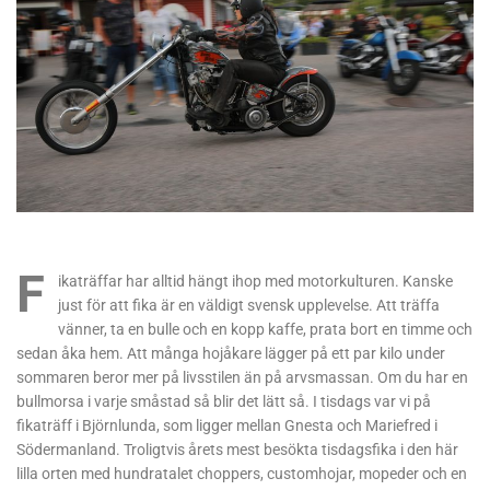
F
ikaträffar har alltid hängt ihop med motorkulturen. Kanske
just för att fika är en väldigt svensk upplevelse. Att träffa
vänner, ta en bulle och en kopp kaffe, prata bort en timme och
sedan åka hem. Att många hojåkare lägger på ett par kilo under
sommaren beror mer på livsstilen än på arvsmassan. Om du har en
bullmorsa i varje småstad så blir det lätt så. I tisdags var vi på
fikaträff i Björnlunda, som ligger mellan Gnesta och Mariefred i
Södermanland. Troligtvis årets mest besökta tisdagsfika i den här
lilla orten med hundratalet choppers, customhojar, mopeder och en