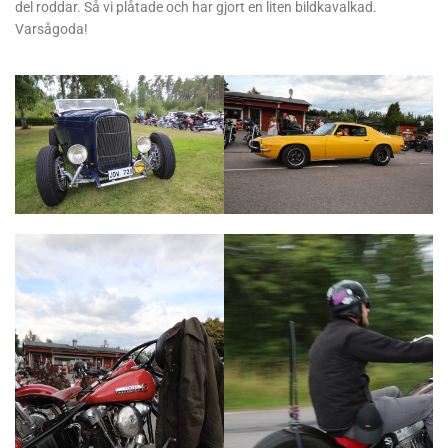
del roddar. Så vi plåtade och har gjort en liten bildkavalkad.
Varsågoda!