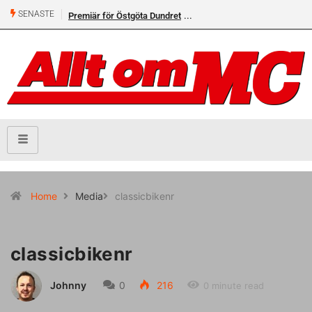
SENASTE
Premiär för Östgöta Dundret
Home
Media
classicbikenr
classicbikenr
Johnny
0
216
0 minute read