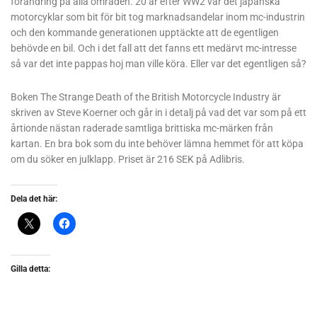
förändring på alla områden. 20 år efter WW2 var det japanska
motorcyklar som bit för bit tog marknadsandelar inom mc-industrin
och den kommande generationen upptäckte att de egentligen
behövde en bil. Och i det fall att det fanns ett medärvt mc-intresse
så var det inte pappas hoj man ville köra. Eller var det egentligen så?
Boken The Strange Death of the British Motorcycle Industry är
skriven av Steve Koerner och går in i detalj på vad det var som på ett
årtionde nästan raderade samtliga brittiska mc-märken från
kartan. En bra bok som du inte behöver lämna hemmet för att köpa
om du söker en julklapp. Priset är 216 SEK på Adlibris.
Dela det här:
Gilla detta: