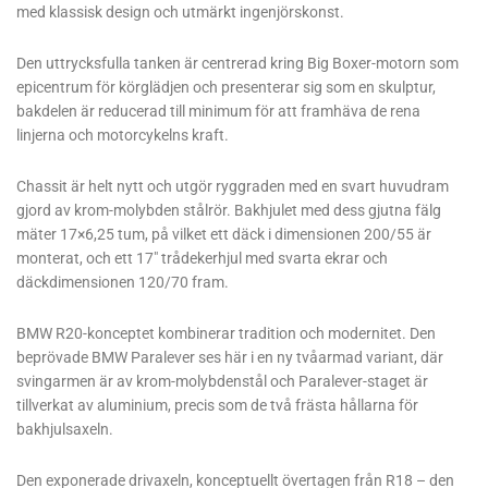
med klassisk design och utmärkt ingenjörskonst.
Den uttrycksfulla tanken är centrerad kring Big Boxer-motorn som
epicentrum för körglädjen och presenterar sig som en skulptur,
bakdelen är reducerad till minimum för att framhäva de rena
linjerna och motorcykelns kraft.
Chassit är helt nytt och utgör ryggraden med en svart huvudram
gjord av krom-molybden stålrör. Bakhjulet med dess gjutna fälg
mäter 17×6,25 tum, på vilket ett däck i dimensionen 200/55 är
monterat, och ett 17″ trådekerhjul med svarta ekrar och
däckdimensionen 120/70 fram.
BMW R20-konceptet kombinerar tradition och modernitet. Den
beprövade BMW Paralever ses här i en ny tvåarmad variant, där
svingarmen är av krom-molybdenstål och Paralever-staget är
tillverkat av aluminium, precis som de två frästa hållarna för
bakhjulsaxeln.
Den exponerade drivaxeln, konceptuellt övertagen från R18 – den