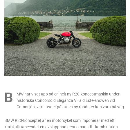
B
MW har visat upp på en helt ny R20-konceptmaskin under
historiska Concorso d’Eleganza Villa d’Este-showen vid
Comosjön, vilket tyder på att en ny roadster kan vara på väg.
BMW R20-konceptet är en motorcykel som imponerar med ett
kraftfullt utseende i en avslappnad gentlemanstil, i kombination