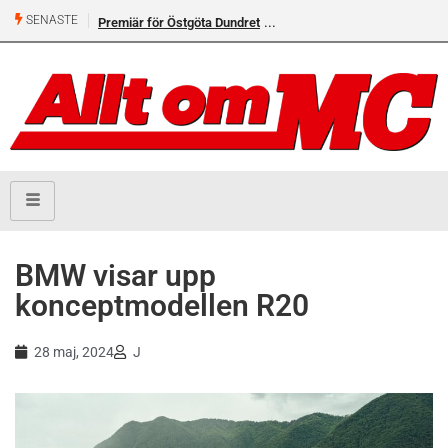
SENASTE
Premiär för Östgöta Dundret
Helsvarta Deadwood – Ny
cruiser från H-D
BMW visar upp
konceptmodellen R20
28 maj, 2024
J