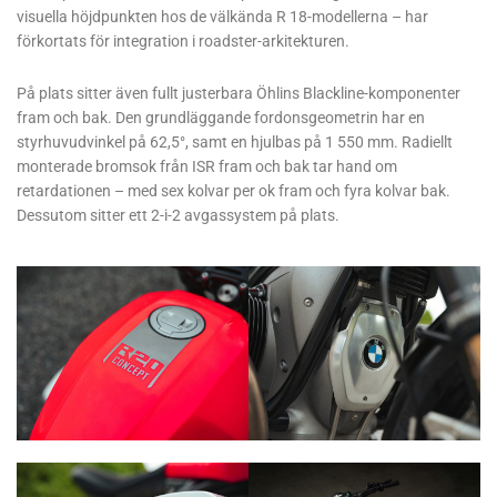
visuella höjdpunkten hos de välkända R 18-modellerna – har
förkortats för integration i roadster-arkitekturen.
På plats sitter även fullt justerbara Öhlins Blackline-komponenter
fram och bak. Den grundläggande fordonsgeometrin har en
styrhuvudvinkel på 62,5°, samt en hjulbas på 1 550 mm. Radiellt
monterade bromsok från ISR fram och bak tar hand om
retardationen – med sex kolvar per ok fram och fyra kolvar bak.
Dessutom sitter ett 2-i-2 avgassystem på plats.