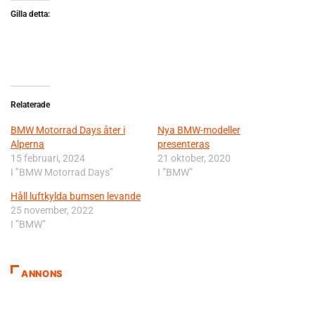
Gilla detta:
Relaterade
BMW Motorrad Days åter i
Nya BMW-modeller
Alperna
presenteras
15 februari, 2024
21 oktober, 2020
I ”BMW Motorrad Days”
I ”BMW”
Håll luftkylda bumsen levande
25 november, 2022
I ”BMW”
ANNONS