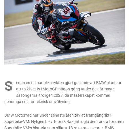
S
edan en tid har olika rykten gjort gällande att BMW planerar
att ta klivet in i MotoGP någon gång under de närmaste
säsongerna, troligen 2027, då mästerskapet kommer
genomgå en stor teknisk omvälvning.
BMW Motorrad har under senaste åren tävlat framgångrikt i
Superbike-VM. Nyligen blev Toprak Razgatlioglu den första föraren i
Superbike-VM:s historia som säkrat 13 raka race-segrar. BMW