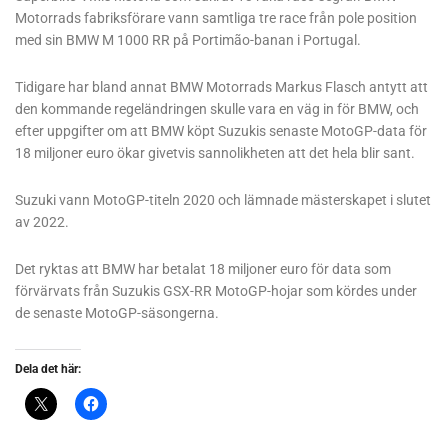
Motorrads fabriksförare vann samtliga tre race från pole position
med sin BMW M 1000 RR på Portimão-banan i Portugal.
Tidigare har bland annat BMW Motorrads Markus Flasch antytt att
den kommande regeländringen skulle vara en väg in för BMW, och
efter uppgifter om att BMW köpt Suzukis senaste MotoGP-data för
18 miljoner euro ökar givetvis sannolikheten att det hela blir sant.
Suzuki vann MotoGP-titeln 2020 och lämnade mästerskapet i slutet
av 2022.
Det ryktas att BMW har betalat 18 miljoner euro för data som
förvärvats från Suzukis GSX-RR MotoGP-hojar som kördes under
de senaste MotoGP-säsongerna.
Dela det här: