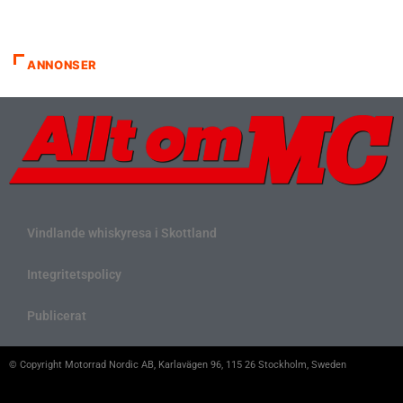
ANNONSER
Vindlande whiskyresa i Skottland
Integritetspolicy
Publicerat
© Copyright Motorrad Nordic AB, Karlavägen 96, 115 26 Stockholm, Sweden