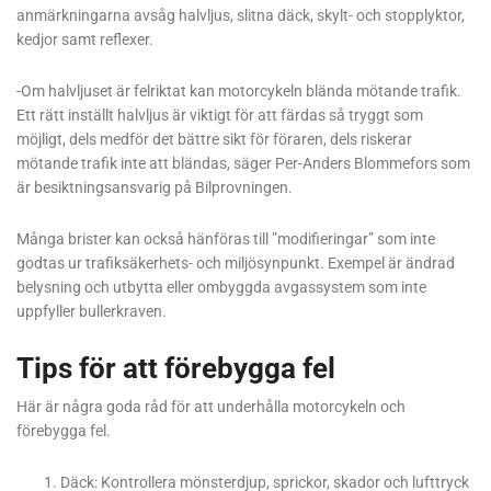
anmärkningarna avsåg halvljus, slitna däck, skylt- och stopplyktor,
kedjor samt reflexer.
-Om halvljuset är felriktat kan motorcykeln blända mötande trafik.
Ett rätt inställt halvljus är viktigt för att färdas så tryggt som
möjligt, dels medför det bättre sikt för föraren, dels riskerar
mötande trafik inte att bländas, säger Per-Anders Blommefors som
är besiktningsansvarig på Bilprovningen.
Många brister kan också hänföras till ”modifieringar” som inte
godtas ur trafiksäkerhets- och miljösynpunkt. Exempel är ändrad
belysning och utbytta eller ombyggda avgassystem som inte
uppfyller bullerkraven.
Tips för att förebygga fel
Här är några goda råd för att underhålla motorcykeln och
förebygga fel.
Däck: Kontrollera mönsterdjup, sprickor, skador och lufttryck