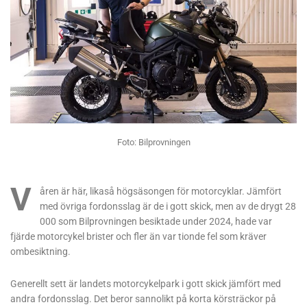
Foto: Bilprovningen
V
åren är här, likaså högsäsongen för motorcyklar. Jämfört
med övriga fordonsslag är de i gott skick, men av de drygt 28
000 som Bilprovningen besiktade under 2024, hade var
fjärde motorcykel brister och fler än var tionde fel som kräver
ombesiktning.
Generellt sett är landets motorcykelpark i gott skick jämfört med
andra fordonsslag. Det beror sannolikt på korta körsträckor på