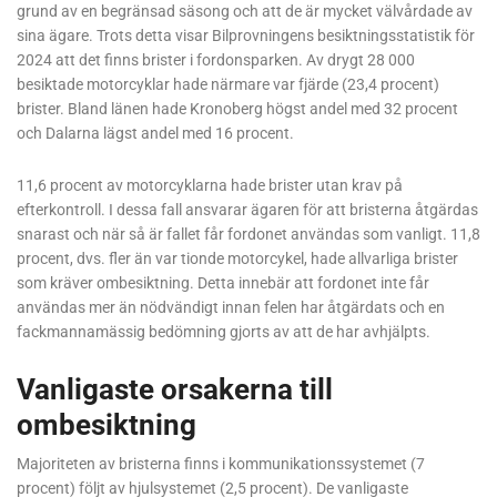
grund av en begränsad säsong och att de är mycket välvårdade av
sina ägare. Trots detta visar Bilprovningens besiktningsstatistik för
2024 att det finns brister i fordonsparken. Av drygt 28 000
besiktade motorcyklar hade närmare var fjärde (23,4 procent)
brister. Bland länen hade Kronoberg högst andel med 32 procent
och Dalarna lägst andel med 16 procent.
11,6 procent av motorcyklarna hade brister utan krav på
efterkontroll. I dessa fall ansvarar ägaren för att bristerna åtgärdas
snarast och när så är fallet får fordonet användas som vanligt. 11,8
procent, dvs. fler än var tionde motorcykel, hade allvarliga brister
som kräver ombesiktning. Detta innebär att fordonet inte får
användas mer än nödvändigt innan felen har åtgärdats och en
fackmannamässig bedömning gjorts av att de har avhjälpts.
Vanligaste orsakerna till
ombesiktning
Majoriteten av bristerna finns i kommunikationssystemet (7
procent) följt av hjulsystemet (2,5 procent). De vanligaste