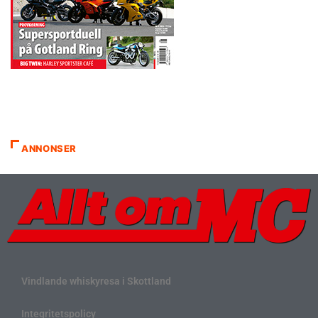
ANNONSER
Vindlande whiskyresa i Skottland
Integritetspolicy