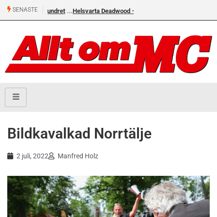
SENASTE
Helsvarta Deadwood – Ny cruiser från H-D
Bildkavalkad Norrtälje
2 juli, 2022
Manfred Holz