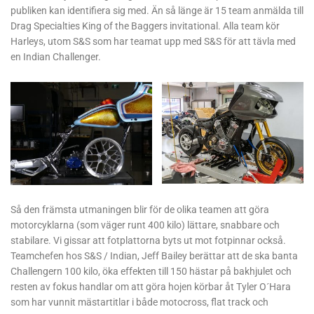
publiken kan identifiera sig med. Än så länge är 15 team anmälda till
Drag Specialties King of the Baggers invitational. Alla team kör
Harleys, utom S&S som har teamat upp med S&S för att tävla med
en Indian Challenger.
Så den främsta utmaningen blir för de olika teamen att göra
motorcyklarna (som väger runt 400 kilo) lättare, snabbare och
stabilare. Vi gissar att fotplattorna byts ut mot fotpinnar också.
Teamchefen hos S&S / Indian, Jeff Bailey berättar att de ska banta
Challengern 100 kilo, öka effekten till 150 hästar på bakhjulet och
resten av fokus handlar om att göra hojen körbar åt Tyler O´Hara
som har vunnit mästartitlar i både motocross, flat track och