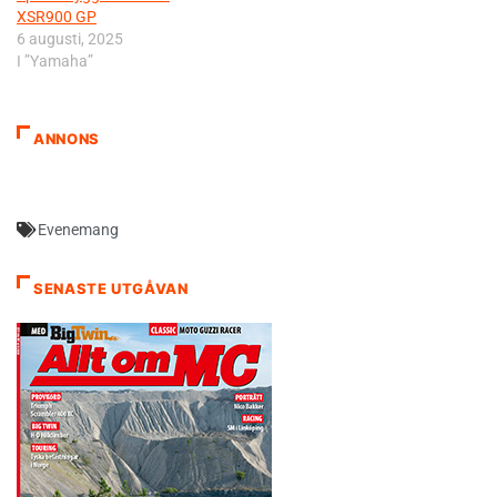
XSR900 GP
6 augusti, 2025
I ”Yamaha”
ANNONS
Evenemang
SENASTE UTGÅVAN