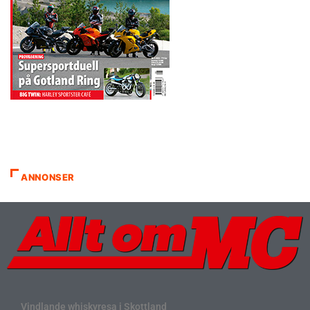
ANNONSER
Vindlande whiskyresa i Skottland