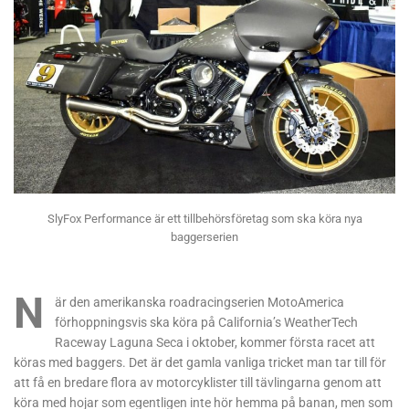
SlyFox Performance är ett tillbehörsföretag som ska köra nya
baggerserien
N
är den amerikanska roadracingserien MotoAmerica
förhoppningsvis ska köra på California’s WeatherTech
Raceway Laguna Seca i oktober, kommer första racet att
köras med baggers. Det är det gamla vanliga tricket man tar till för
att få en bredare flora av motorcyklister till tävlingarna genom att
köra med hojar som egentligen inte hör hemma på banan, men som