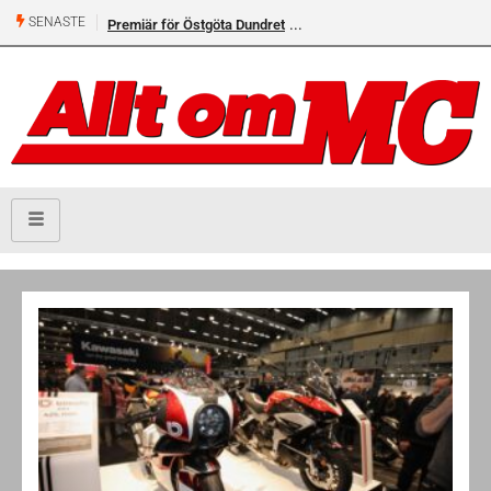
SENASTE
Premiär för Östgöta Dundret