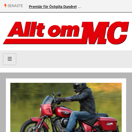
SENASTE
Premiär för Östgöta Dundret