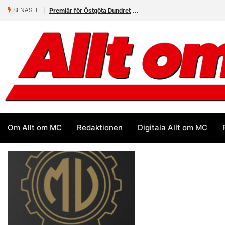
Premiär för Östgöta Dundret
SENASTE
Om Allt om MC
Redaktionen
Digitala Allt om MC