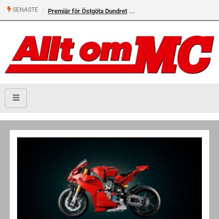
SENASTE
Premiär för Östgöta Dundret