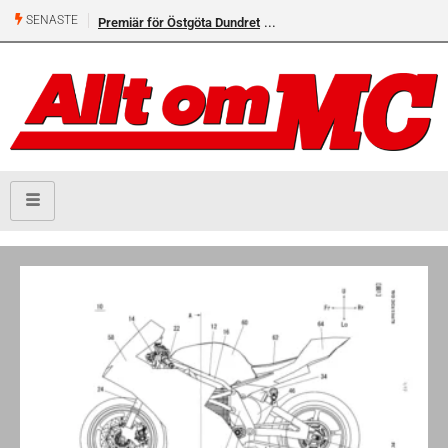
SENASTE
Premiär för Östgöta Dundret