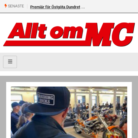
SENASTE
Premiär för Östgöta Dundret