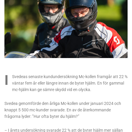
I
Svedeas senaste kundundersökning Mc-kollen framgår att 22 %
väntar fem år eller längre innan de byter hjälm. En för gammal
mc-hjälm kan ge sämre skydd vid en olycka.
Svedea genomförde den årliga Mc-kollen under januari 2024 och
knappt 5 500 mc-kunder svarade. En av de återkommande
frågorna lyder: ”Hur ofta byter du hjälm?”
– I årets undersökning svarade 22 % att de byter hjälm mer sällan