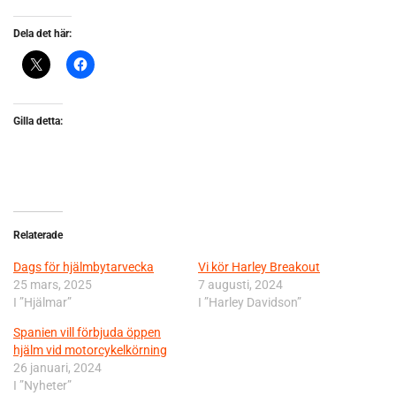
Dela det här:
Gilla detta:
Relaterade
Dags för hjälmbytarvecka
Vi kör Harley Breakout
25 mars, 2025
7 augusti, 2024
I ”Hjälmar”
I ”Harley Davidson”
Spanien vill förbjuda öppen
hjälm vid motorcykelkörning
26 januari, 2024
I ”Nyheter”