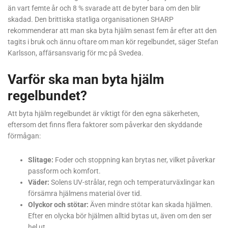
än vart femte år och 8 % svarade att de byter bara om den blir
skadad. Den brittiska statliga organisationen SHARP
rekommenderar att man ska byta hjälm senast fem år efter att den
tagits i bruk och ännu oftare om man kör regelbundet, säger Stefan
Karlsson, affärsansvarig för mc på Svedea.
Varför ska man byta hjälm
regelbundet?
Att byta hjälm regelbundet är viktigt för den egna säkerheten,
eftersom det finns flera faktorer som påverkar den skyddande
förmågan:
Slitage:
Foder och stoppning kan brytas ner, vilket påverkar
passform och komfort.
Väder:
Solens UV-strålar, regn och temperaturväxlingar kan
försämra hjälmens material över tid.
Olyckor och stötar:
Även mindre stötar kan skada hjälmen.
Efter en olycka bör hjälmen alltid bytas ut, även om den ser
hel ut.