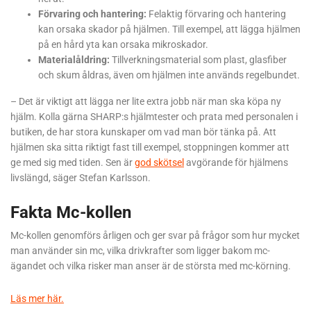
Förvaring och hantering:
Felaktig förvaring och hantering
kan orsaka skador på hjälmen. Till exempel, att lägga hjälmen
på en hård yta kan orsaka mikroskador.
Materialåldring:
Tillverkningsmaterial som plast, glasfiber
och skum åldras, även om hjälmen inte används regelbundet.
– Det är viktigt att lägga ner lite extra jobb när man ska köpa ny
hjälm. Kolla gärna SHARP:s hjälmtester och prata med personalen i
butiken, de har stora kunskaper om vad man bör tänka på. Att
hjälmen ska sitta riktigt fast till exempel, stoppningen kommer att
ge med sig med tiden. Sen är
god skötsel
avgörande för hjälmens
livslängd, säger Stefan Karlsson.
Fakta Mc-kollen
Mc-kollen genomförs årligen och ger svar på frågor som hur mycket
man använder sin mc, vilka drivkrafter som ligger bakom mc-
ägandet och vilka risker man anser är de största med mc-körning.
Läs mer här.